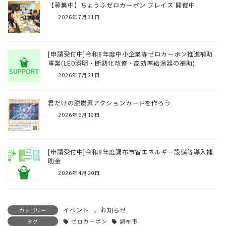
【募集中】ちょうふゼロカーボン プレイス 開催中
2026年7月31日
[申請受付中]令和8年度中小企業等ゼロカーボン推進補助
事業(LED照明・断熱化改修・高効率給湯器の補助)
2026年7月21日
君だけの脱炭素アクションカードを作ろう
2026年6月19日
[申請受付中]令和8年度調布市省エネルギー設備等導入補
助金
2026年4月20日
イベント
、
お知らせ
カテゴリー
タグ
ゼロカーボン
調布市