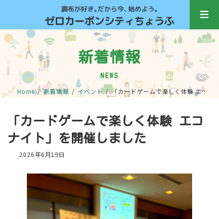
コ
ナ
ン
ビ
テ
ゲ
ン
ー
ツ
シ
新着情報
へ
ョ
ス
ン
キ
に
NEWS
ッ
移
Home
新着情報
イベント
「カードゲームで楽しく体験 エコナイト」を開催しました
プ
動
「カードゲームで楽しく体験 エコ
ナイト」を開催しました
2026年6月19日