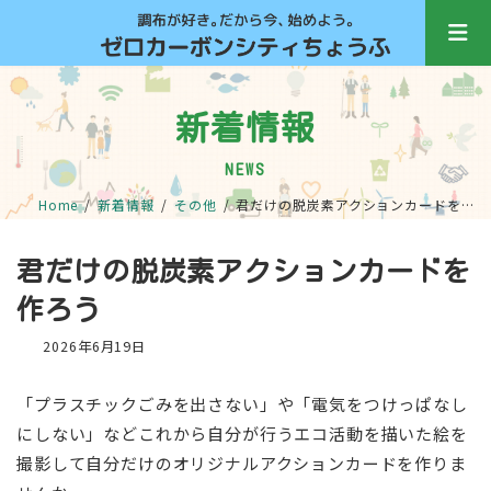
コ
ナ
ン
ビ
テ
ゲ
ン
ー
ツ
シ
新着情報
へ
ョ
ス
ン
キ
に
NEWS
ッ
移
Home
新着情報
その他
君だけの脱炭素アクションカードを作ろう
プ
動
君だけの脱炭素アクションカードを
作ろう
2026年6月19日
「プラスチックごみを出さない」や「電気をつけっぱなし
にしない」などこれから自分が行うエコ活動を描いた絵を
撮影して自分だけのオリジナルアクションカードを作りま