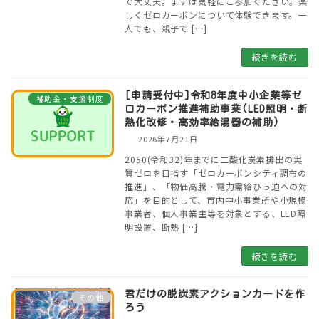
で大丈夫。まずは気軽にご参加ください。楽
しくゼロカーボンについて体験できます。一
人でも、親子で […]
続きを読む
[申請受付中]令和8年度中小企業等ゼ
補助金・支援制度
ロカーボン推進補助事業(LED照明・断
熱化改修・高効率給湯器の補助)
2026年7月21日
2050(令和32)年までに二酸化炭素排出の実
質ゼロを目指す「ゼロカーボンシティ調布の
推進」、「物価高騰・電力需給ひっ迫への対
応」を目的として、市内中小事業所や小規模
事業者、個人事業主等を対象とする、LED照
明設置、断熱 […]
続きを読む
君だけの脱炭素アクションカードを作
その他
ろう