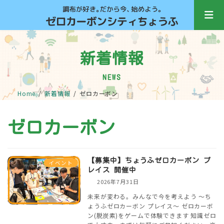
コ
ナ
ン
ビ
テ
ゲ
ン
ー
ツ
シ
新着情報
へ
ョ
ス
ン
キ
に
NEWS
ッ
移
Home
新着情報
ゼロカーボン
プ
動
ゼロカーボン
【募集中】ちょうふゼロカーボン プ
イベント
レイス 開催中
2026年7月31日
未来が変わる。みんなで今を考えよう 〜ち
ょうふゼロカーボン プレイス〜 ゼロカーボ
ン(脱炭素)をゲームで体験できます 知識ゼロ